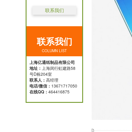
联系我们
联系我们
COLUMN LIST
上海亿通纸制品有限公司
地址：
上海闵行虹建路58
号D栋204室
联系人：
高经理
电话/微信：
13671717050
在线QQ：
464416875