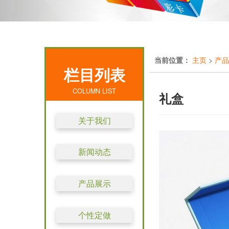
当前位置：
主页
>
产品
栏目列表
COLUMN LIST
礼盒
关于我们
新闻动态
产品展示
个性定做