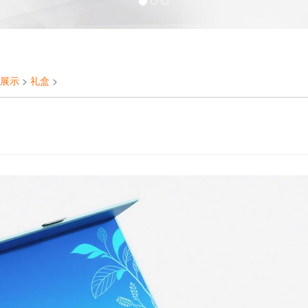
展示
>
礼盒
>