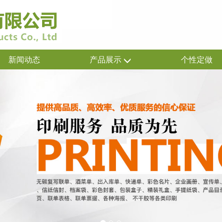
新闻动态
产品展示
个性定做