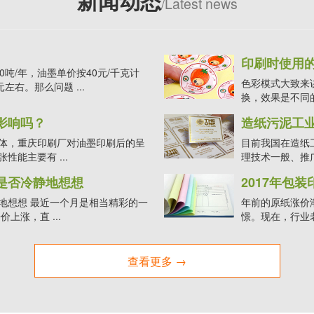
新闻动态
/Latest news
印刷时使用
吨/年，油墨单价按40元/千克计
色彩模式大致来
左右。那么问题 ...
换，效果是不同的
影响吗？
造纸污泥工
体，重庆印刷厂对油墨印刷后的呈
目前我国在造纸
能主要有 ...
理技术一般、推广
是否冷静地想想
2017年包
地想想 最近一个月是相当精彩的一
年前的原纸涨价
上涨，直 ...
憬。现在，行业老
查看更多 →