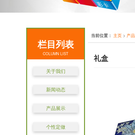
当前位置：
主页
>
产品
栏目列表
COLUMN LIST
礼盒
关于我们
新闻动态
产品展示
个性定做