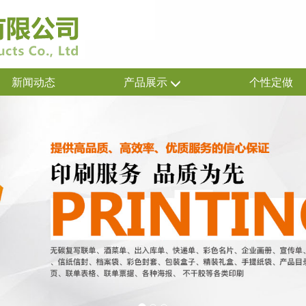
新闻动态
产品展示
个性定做