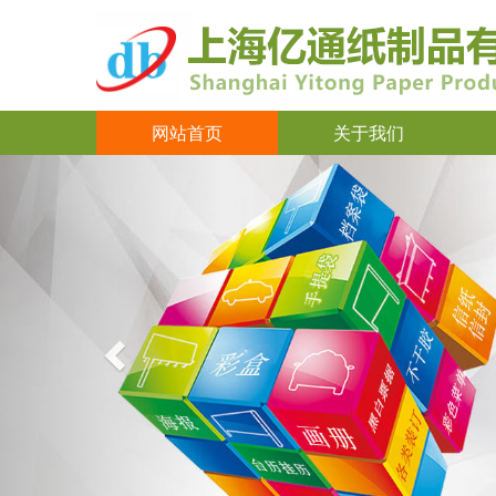
网站首页
关于我们
Previous