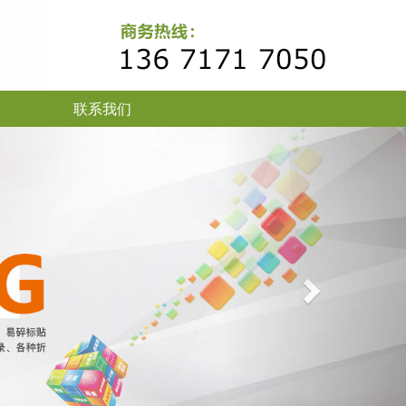
联系我们
Next